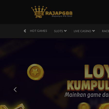
HOT GAMES
SLOTS
LIVE CASINO
RAC