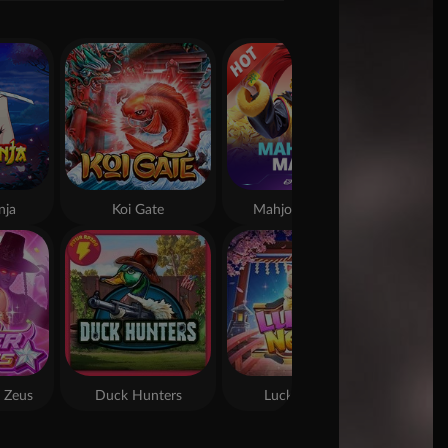
nja
Koi Gate
Mahjong Magic
Queen
 Zeus
Duck Hunters
Lucky Neko
Color 