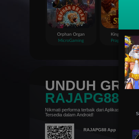
Orphan Organ
King Of Spear
MicroGaming
Pragmatic Pla
UNDUH GRAT
RAJAPG88 A
Nikmati performa terbaik dari Aplikasi kami
S
Tersedia dalam Android!
RAJAPG88 App