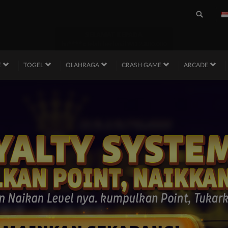
SELAMAT KEPADA
hu****x telah berhasil WD 2.800.000
E
TOGEL
OLAHRAGA
CRASH GAME
ARCADE