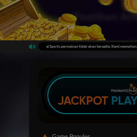
 waktu ini, PP Virtual Sports permainan tidak akan tersedia. Kami memohon maaf at
JACKPOT
PLA
Game Populer