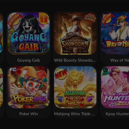
Goyang Gaib
Wild Bounty Showdown
Way of Ni
Poker Win
Mahjong Wins Triple Pot
Kpop Hunter