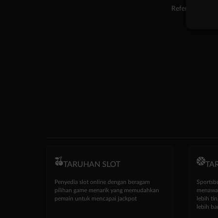
Referral
TARUHAN SLOT
TA
Penyedia slot online dengan beragam
Sportsb
pilihan game menarik yang memudahkan
menawar
pemain untuk mencapai jackpot
lebih ti
lebih b