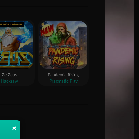
Ze Zeus
Pandemic Rising
Hacksaw
Pragmatic Play
×