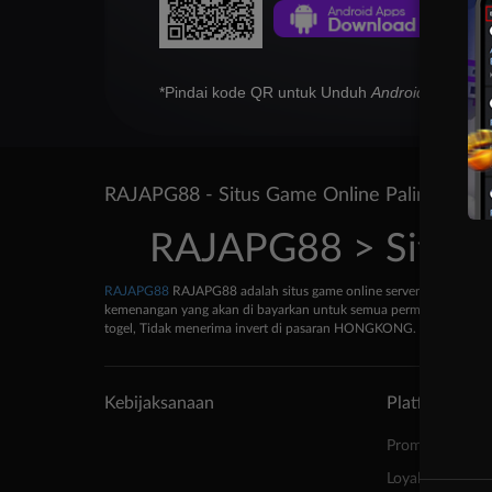
*Pindai kode QR untuk Unduh
Android APK
RAJAPG88 - Situs Game Online Paling Muda
RAJAPG88 > Situs 
RAJAPG88
RAJAPG88 adalah situs game online server Asia dengan 
kemenangan yang akan di bayarkan untuk semua permainan adalah 
togel, Tidak menerima invert di pasaran HONGKONG. Batas maksimal
Kebijaksanaan
Platform
Promosi
Loyalty