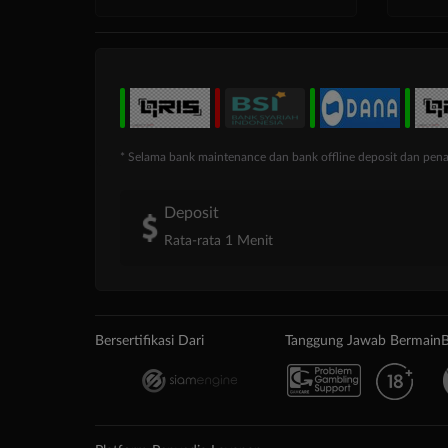
* Selama bank maintenance dan bank offline deposit dan penar
Deposit
Rata-rata 1 Menit
Bersertifikasi Dari
Tanggung Jawab Bermain
B