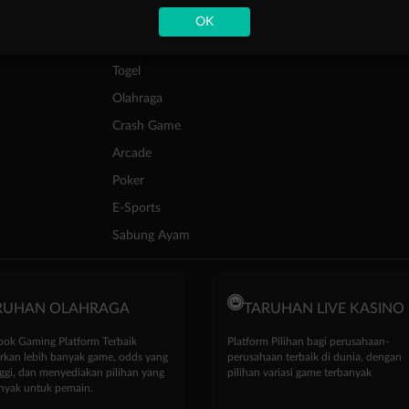
Live Casino
OK
Race
Togel
Olahraga
Crash Game
Arcade
Poker
E-Sports
Sabung Ayam
RUHAN OLAHRAGA
TARUHAN LIVE KASINO
ook Gaming Platform Terbaik
Platform Pilihan bagi perusahaan-
kan lebih banyak game, odds yang
perusahaan terbaik di dunia, dengan
nggi, dan menyediakan pilihan yang
pilihan variasi game terbanyak
anyak untuk pemain.