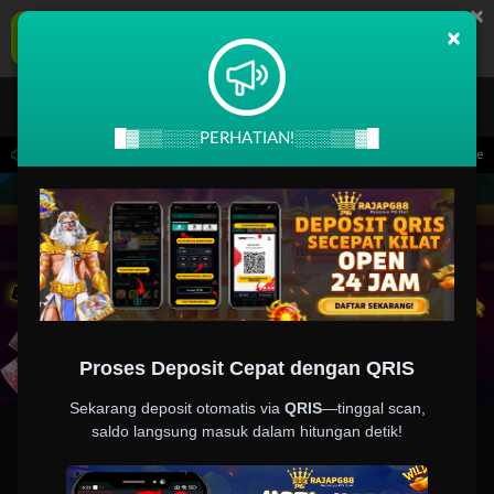
×
RAJAPG88 Aplikasi Mobile
×
UNDUH
Jangan tampilkan lagi hari ini
█▓▒▒░░░PERHATIAN!░░░▒▒▓█
1 sampai 22.00.00. Selama waktu ini, CQ9 permainan tidak akan tersedia. Kami me
Proses Deposit Cepat dengan QRIS
Sekarang deposit otomatis via
QRIS
—tinggal scan,
saldo langsung masuk dalam hitungan detik!
JACKPOT
PLAY