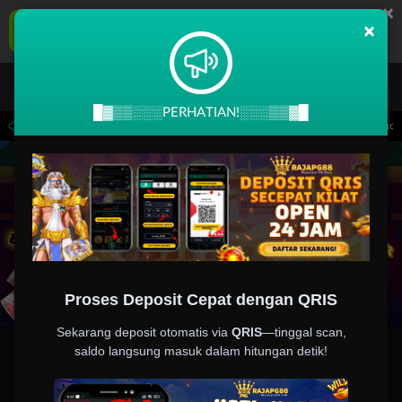
×
RAJAPG88 Aplikasi Mobile
×
UNDUH
Jangan tampilkan lagi hari ini
█▓▒▒░░░PERHATIAN!░░░▒▒▓█
pai 22.00.00. Selama waktu ini, CQ9 permainan tidak akan tersedia. Kami memohon
Proses Deposit Cepat dengan QRIS
Sekarang deposit otomatis via
QRIS
—tinggal scan,
saldo langsung masuk dalam hitungan detik!
JACKPOT
PLAY