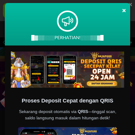
×
RAJAPG88 Aplikasi Mobile
×
UNDUH
Jangan tampilkan lagi hari ini
█▓▒▒░░░PERHATIAN!░░░▒▒▓█
 14.59.59 sampai 30-Sep-2026 14.59.59. Selama waktu ini, PP Virtual Sports perma
Proses Deposit Cepat dengan QRIS
Sekarang deposit otomatis via
QRIS
—tinggal scan,
saldo langsung masuk dalam hitungan detik!
JACKPOT
PLAY