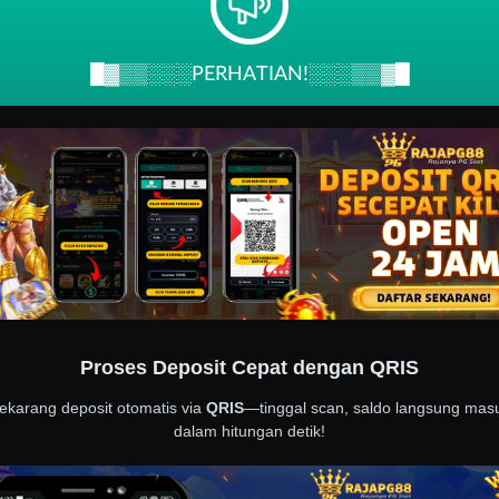
█▓▒▒░░░PERHATIAN!░░░▒▒▓█
s
Anaconda Gold
9 Masks of Fire™ HyperSpins™
y
Pragmatic Play
MicroGaming
IS
PP
Proses Deposit Cepat dengan QRIS
ekarang deposit otomatis via
QRIS
—tinggal scan, saldo langsung mas
dalam hitungan detik!