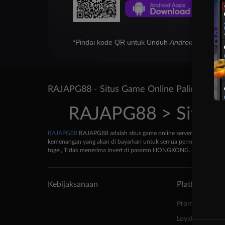
*Pindai kode QR untuk Unduh
Android APK
RAJAPG88 - Situs Game Online Paling Muda
RAJAPG88 > Situs 
RAJAPG88
RAJAPG88 adalah situs game online server Asia dengan 
kemenangan yang akan di bayarkan untuk semua permainan adalah 
togel, Tidak menerima invert di pasaran HONGKONG. Batas maksimal
Kebijaksanaan
Platform
Promosi
Loyalty