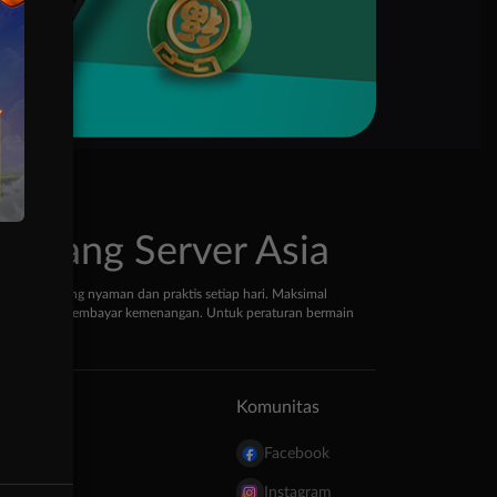
enang Server Asia
.
 bermain yang nyaman dan praktis setiap hari. Maksimal
berhak tidak membayar kemenangan. Untuk peraturan bermain
Komunitas
3262526
Facebook
Instagram