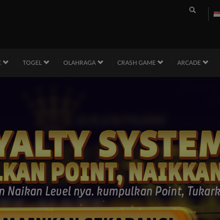
SELAMAT KEPADA
gu****d telah berhasil WD 3.500.000
E
TOGEL
OLAHRAGA
CRASH GAME
ARCADE