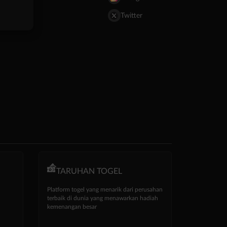
Twitter
TARUHAN TOGEL
Platform togel yang menarik dari perusahan
terbaik di dunia yang menawarkan hadiah
kemenangan besar