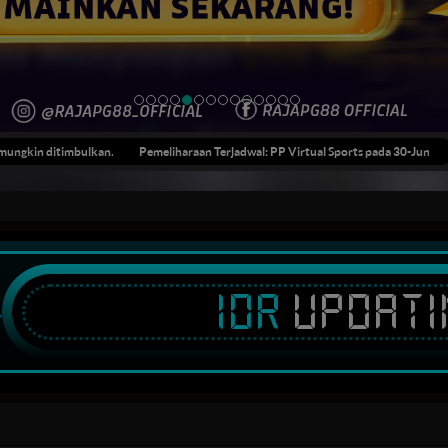
itimbulkan.
Pemeliharaan Terjadwal: PP Virtual Sports pada 30-Jun-2026 dari 1
IDR
UPDATI
Y