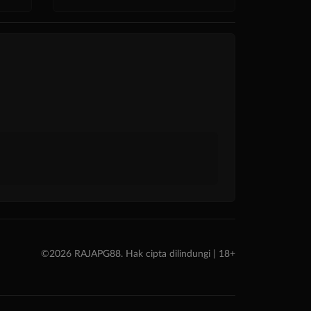
©2026 RAJAPG88. Hak cipta dilindungi | 18+