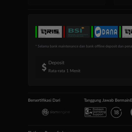
* Selama bank maintenance dan bank offline deposit dan penar
Deposit
Rata-rata 1 Menit
Bersertifikasi Dari
Tanggung Jawab Bermain
B